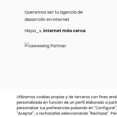
Queremos ser tu agencia de
desarrollo en internet
Hispa_x,
internet más cerca
✕
Utilizamos cookies propias y de terceros con fines anal
CERRADO POR VACACIONES:
personalizada en función de un perfil elaborado a part
Copyright © 2026 Hispamax Technology S.L
Volvemos el 1 de Septiembre
personalizar tus preferencias pulsando en "Configurar"
Soporte urgente limitado en
"Aceptar", o rechazarlas seleccionando "Rechazar". P
info@hispamax.com
o chat