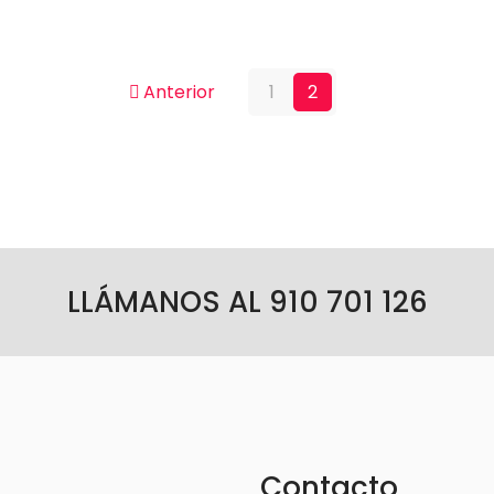
Anterior
1
2
LLÁMANOS AL 910 701 126
Contacto