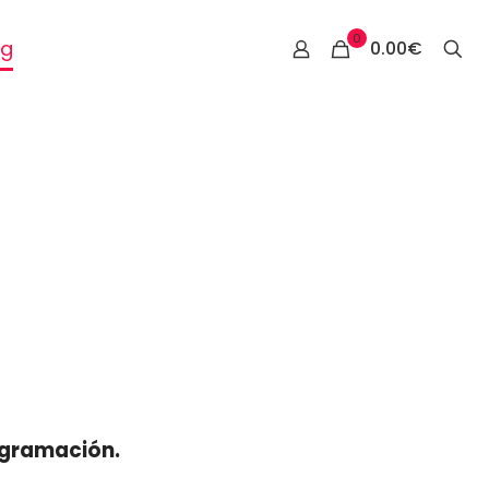
0
og
Contacto
0.00€
ogramación.