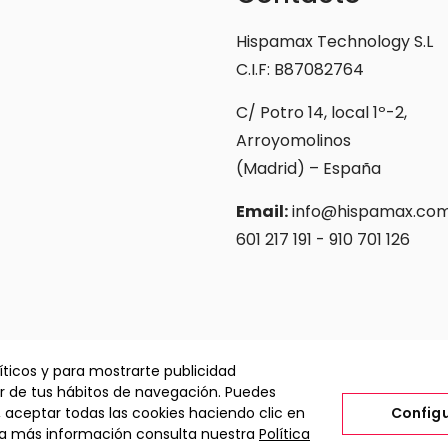
Hispamax Technology S.L
C.I.F: B87082764
C/ Potro 14, local 1º-2,
Arroyomolinos
(Madrid) – España
Email:
info@hispamax.co
601 217 191 - 910 701 126
íticos y para mostrarte publicidad
ir de tus hábitos de navegación. Puedes
, aceptar todas las cookies haciendo clic en
Config
ara más información consulta nuestra
Política