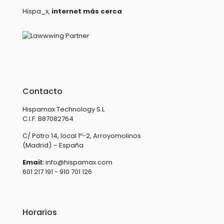
Hispa_x,
internet más cerca
Contacto
Hispamax Technology S.L
C.I.F: B87082764
C/ Potro 14, local 1º-2, Arroyomolinos
(Madrid) – España
Email:
info@hispamax.com
601 217 191 - 910 701 126
Horarios