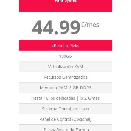
Para pymes
44.99
€/mes
cPanel o Pleks
100GB
Virtualizacíón KVM
Recursos Garantizados
Memoria RAM: 8 GB DDR3
Hasta 16 Ips dedicadas | ip 2 €/mes
Sistema Operativo: Linux
Panel de Control (Opcional)
IP española o de Europa