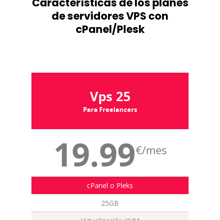
Características de los planes
de servidores VPS con
cPanel/Plesk
Vps 25
Para Freelancers
19.99
€/mes
cPanel o Pleks
25GB