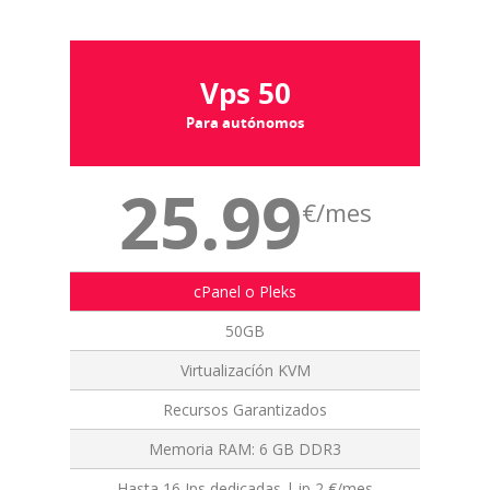
Vps 50
Para autónomos
25.99
€/mes
cPanel o Pleks
50GB
Virtualizacíón KVM
Recursos Garantizados
Memoria RAM: 6 GB DDR3
Hasta 16 Ips dedicadas | ip 2 €/mes