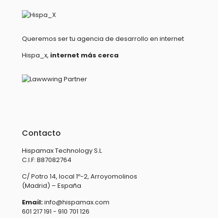
Queremos ser tu agencia de desarrollo en internet
Hispa_x,
internet más cerca
Contacto
Hispamax Technology S.L
C.I.F: B87082764
C/ Potro 14, local 1º-2, Arroyomolinos
(Madrid) – España
Email:
info@hispamax.com
601 217 191 - 910 701 126