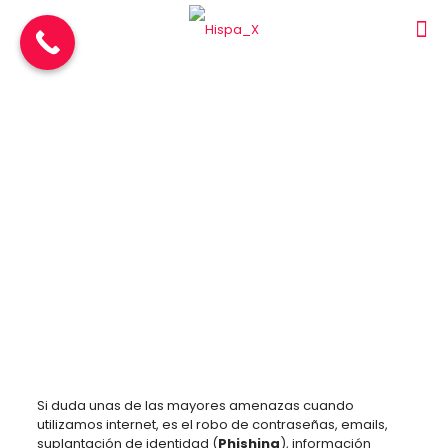
Google lanza una extensión
para protegernos de los
ataques online, Google
Password Alert
Si duda unas de las mayores amenazas cuando
utilizamos internet, es el robo de contraseñas, emails,
suplantación de identidad (
Phishing
), información