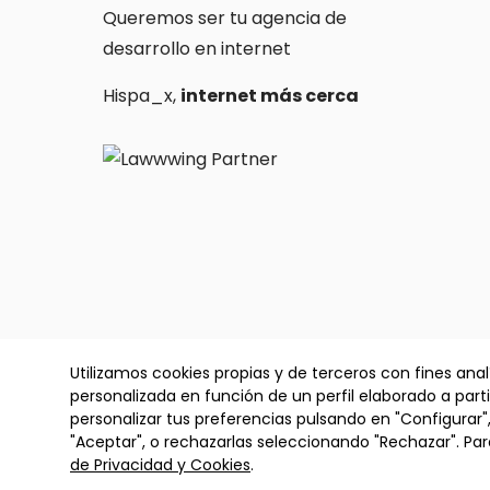
Queremos ser tu agencia de
desarrollo en internet
Hispa_x,
internet más cerca
✕
Utilizamos cookies propias y de terceros con fines anal
CERRADO POR VACACIONES:
personalizada en función de un perfil elaborado a part
Copyright © 2026 Hispamax Technology S.L
Volvemos el 1 de Septiembre
personalizar tus preferencias pulsando en "Configurar"
Soporte urgente limitado en
"Aceptar", o rechazarlas seleccionando "Rechazar". P
info@hispamax.com
o chat
de Privacidad y Cookies
.
Aviso Legal
P