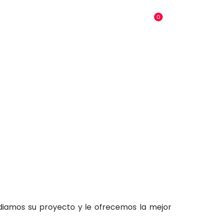
0
og
Contacto
0.00€
diamos su proyecto y le ofrecemos la mejor