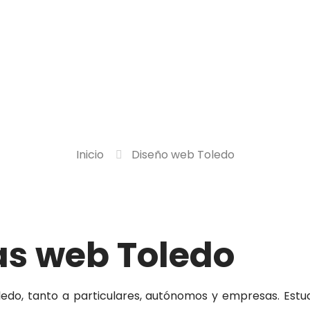
os
Servicios
Servidores
Bl
Diseño web Toledo
Inicio
Diseño web Toledo
as web Toledo
ledo, tanto a particulares, autónomos y empresas. Estu