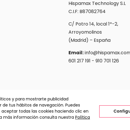
Hispamax Technology S.L
C.I.F: B87082764
C/ Potro 14, local 1º-2,
Arroyomolinos
(Madrid) – España
Email:
info@hispamax.co
601 217 191 - 910 701 126
íticos y para mostrarte publicidad
ir de tus hábitos de navegación. Puedes
, aceptar todas las cookies haciendo clic en
Config
ara más información consulta nuestra
Política
olítica de Privacidad y Cookies
Términos y Condiciones de Uso