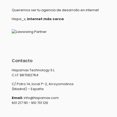
Queremos ser tu agencia de desarrollo en internet
Hispa_x,
internet más cerca
Contacto
Hispamax Technology S.L
C.I.F: B87082764
C/ Potro 14, local 1º-2, Arroyomolinos
(Madrid) – España
Email:
info@hispamax.com
601 217 191 - 910 701 126