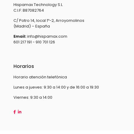
Hispamax Technology S.L
C.I.F: B87082764
C/ Potro 14, local 1º-2, Arroyomolinos
(Madrid) – España
Email:
info@hispamax.com
601 217 191 - 910 701 126
Horarios
Horario atención telefónica
Lunes a jueves: 9:30 a 14:00 y de 16:00 a 19:30
Viernes: 9:30 a 14:00