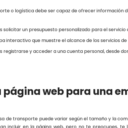
te o logística debe ser capaz de ofrecer información det
s solicitar un presupuesto personalizado para el servicio 
interactivo que muestre el alcance de los servicios de 
es registrarse y acceder a una cuenta personal, desde do
a página web para una e
a de transporte puede variar según el tamaño y la comp
an incluir en la página web, p
ero
no
te
pre
oc
up
es
,
te
l