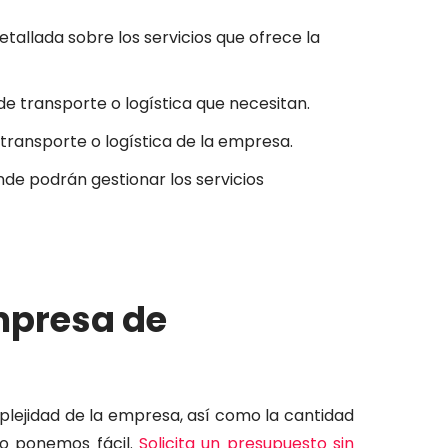
allada sobre los servicios que ofrece la
de transporte o logística que necesitan.
transporte o logística de la empresa.
nde podrán gestionar los servicios
mpresa de
lejidad de la empresa, así como la cantidad
o
p
on
em
os
f
á
cil
.
Sol
icit
a
un
pres
up
u
est
o
sin