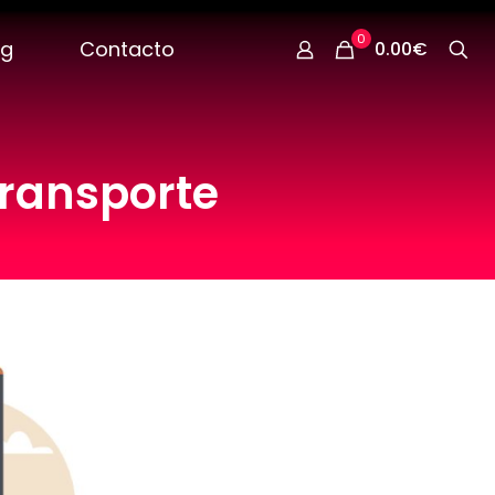
0
og
Contacto
0.00€
ransporte