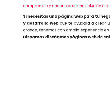
comprom
iso
y
enc
ont
rar
ás
un
a
sol
uci
ón
a
tu
Si necesitas una página web para tu neg
y desarrollo web
que te ayudará a crear u
grande, tenemos con amplia experiencia en e
Hispamax diseñamos páginas web de ca