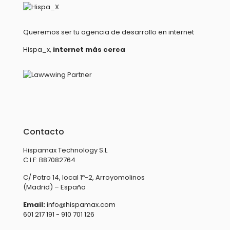
Queremos ser tu agencia de desarrollo en internet
Hispa_x,
internet más cerca
Contacto
Hispamax Technology S.L
C.I.F: B87082764
C/ Potro 14, local 1º-2, Arroyomolinos
(Madrid) – España
Email:
info@hispamax.com
601 217 191 - 910 701 126